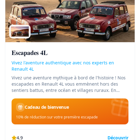
Escapades 4L
Vivez l'aventure authentique avec nos experts en
Renault 4L
Vivez une aventure mythique à bord de l'histoire ! Nos
escapades en Renault 4L vous emmènent hors des
sentiers battus, entre océan et villages ruraux. En
choisissant l'Alliance, vous devenez acteur du
changement : chaque kilomètre parcouru finance
Cadeau de bienvenue
l'accès à l'eau potable via l'association Car Elma.
10% de réduction sur votre première escapade
4.9
Découvrir