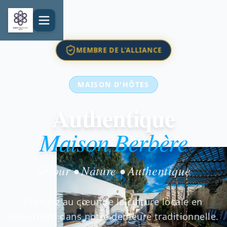
MEMBRE DE L'ALLIANCE
MAISON D'HÔTES
Authentique
Maison Berbère
Séjour • Nature • Authentique
Plongez au cœur de la culture locale en
séjournant dans notre demeure traditionnelle.